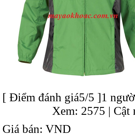
[
Điểm đánh giá
5
/5 ]
1
người
Xem: 2575
| Cật
Giá bán:
VND