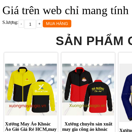
Giá trên web chỉ mang tính
S.lượng:
SẢN PHẨM 
XƯỞNG MAY ÁO KHOÁC
XƯỞNG MAY ÁO KHOÁC
XƯỞN
ÁO GIÓ GIÁ RẺ HCM
GIÁ RẺ
T
Xưởng May Áo Khoác
Xưởng chuyên sản xuất
Áo Gió Giá Rẻ HCM,may
may gia công áo khoác
Xưởn