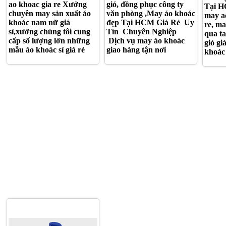
ao khoac gia re Xưởng
gió, đồng phục công ty
Tại H
chuyên may sản xuất áo
văn phòng ,May áo khoác
may ao
khoác nam nữ giá
đẹp Tại HCM Giá Rẻ Uy
re, ma
sỉ,xưởng chúng tôi cung
Tín Chuyên Nghiệp
qua ta
cấp số lượng lớn những
Dịch vụ may áo khoác
gió gi
mẫu áo khoác sỉ giá rẻ
giao hàng tận nơi
khoác 
XƯỞNG MAY ÁO KHOÁC