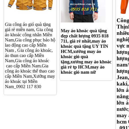
Công
Gia công áo gió quà tặng
Thịn
giá rẻ miền nam, Gia công
May áo khoác quà tặng
nhiề
áo khoác công nhân Miền
đẹp chất lượng 0935 818
nghi
Nam,Gia công phục bảo hộ
711, giá rẻ nhất,may áo
lao động cao cấp Miền
vực 
khoác quà tặng UY TÍN
Nam , Gia công áo khoác,
HCM,xưởng may áo
lượn
áo thun cao cấp Miền
khoác gió quà
lượn
Nam,Gia công áo khoác
tặng,xưởng may áo khoác
nam/
cao cấp Miền Nam.Gia
giá rẻ tp HCM,may áo
lượn
công áo khoác thể thao cao
khoác gió nam nữ
cấp Miền Nam,Xưởng may
Jean,
áo khoác tại Miền
kaki
Nam_0902 117 830
lớn 
nắng
lớn 
nước
may 
hcm 
_091