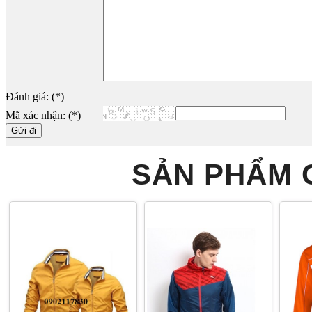
Đánh giá: (*)
Mã xác nhận: (*)
SẢN PHẨM 
GIA CÔNG ÁO KHOÁC
ÁO KHOÁC QUÀ TẶNG
MAY
QUÀ TẶNG GIÁ RẺ HCM
ĐẸP
TẶN