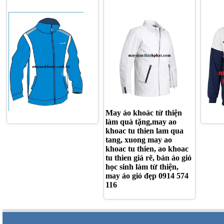
XƯỞNG MAY ÁO KHOÁC
MAY ÁO KHOÁC TỪ
XƯỞN
QUÀ TẶNG SỐ LƯỢNG
THIỆN LÀM QUÀ TẶNG
LỚN
May áo khoác từ thiện
làm quà tặng,may ao
khoac tu thien lam qua
tang, xuong may ao
khoac tu thien, ao khoac
tu thien giá rẽ, bán áo gió
học sinh làm từ thiện,
may áo gió đẹp 0914 574
116