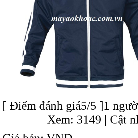
[
Điểm đánh giá
5
/5 ]
1
người
Xem: 3149
| Cật 
Giá bán:
VND