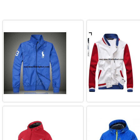
MAY ÁO KHOÁC THỜI TRANG NAM
XƯỞNG MAY ÁO KHOÁ
NỮ
TRANG
ĐỊA CHỈ ĐẶT MAY ÁO GIÓ ÁO
XƯỞNG MAY ÁO KHO
KHOÁC GIÁ RẺ
TRANG