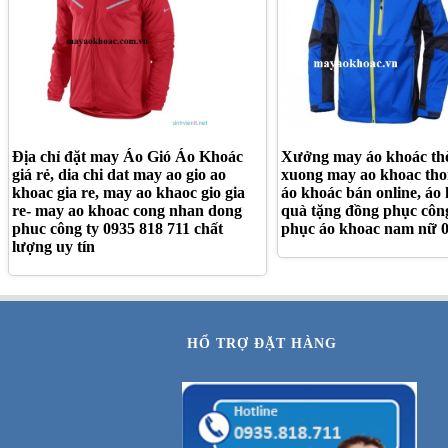
Địa chỉ đặt may Áo Gió Áo Khoác
Xưởng may áo khoác thờ
giá rẻ, dia chi dat may ao gio ao
xuong may ao khoac tho
khoac gia re, may ao khaoc gio gia
áo khoác bán online, áo 
re- may ao khoac cong nhan dong
quà tặng đồng phục côn
phuc công ty 0935 818 711 chất
phục áo khoac nam nữ 0
lượng uy tín
HỔ TRỢ ĐẶT HÀNG