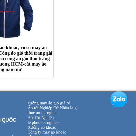
áo khoác, co so may ao
ông áo gió thời trang giá
a cong ao gio thoi trang
 xuong HCM-cắt may áo
rang nam nữ
xưởng may áo gió giá rẻ
Áo tốt Nghiệp Cử Nhân là gì
thue ao tot nghiep
Aó Tốt Nghiệp
M QUỐC
le phuc tot nghiep
Xưởng áo khoác
Công ty may áo khoác