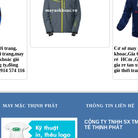
i trang,
Cơ sở may 
i trang,may
khoac,Gia C
khoác gió
rẻ HCm ,Gi
g ty,đồng
gia re tan
914 574 116
gió thời t
MAY MẶC THỊNH PHÁT
THÔNG TIN LIÊN HỆ
CÔNG TY TNHH SX T
TẾ THỊNH PHÁT