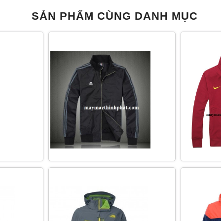
SẢN PHẨM CÙNG DANH MỤC
C DÙ THỜI
ÁO KHOÁC THỜI TRANG GIA SỈ
MAY ÁO K
ÁC THỜI
MAY ÁO KHOÁC THỜI TRANG
GIA CÔNG 
TPHCM