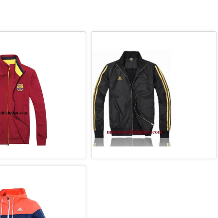
HOÁC THỜI TRANG BÁN
XƯỞNG MAY ÁO KHOÁC THỜI
ONLINE
TRANG ĐẸP
ÁO GIÓ THỜI TRANG GIÁ
RẺ HCM